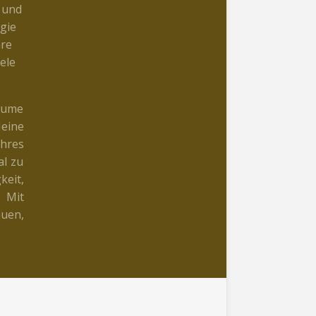
 und
gie
hre
ele
räume
eine
hres
al zu
keit,
.
Mit
uen,