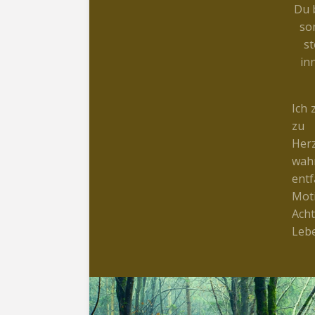
Du 
so
st
in
Ich 
zu 
Her
wahr
ent
Mot
Ach
Lebe